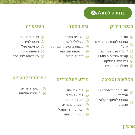
בחזרה למעלה
הכפר הירוק
בית הספר
הפנימייה
אודות
על בית הספר
פנימייה לנוער
המרכז למחוננים "בראש
מסלולי לימוד
מרכז למידה
ירוק"
מגמות בחטיבה העליונה
פרוייקט נעל״ה
״ידע״ - מדעי המחשב
התאמות היבחנות
משפחתונים
קורסי אנגלית ב-EMIS
פורטל מורים
האקדמיה לכדורסל
בית ספר למוזיקה
פעילויות ייחודיות
שירותים לקהילה
חקלאות וסביבה
מידע לתלמידים
השכרת חדרים
אודות החינוך החקלאי
לוח אירועים
השכרת אולמות
סביבתי
לוח צלצולים
המרכז לחינוך חקלאי
משלחות נוער
סביבתי
הסעות תלמידים
תפריט חדר האוכל
כללי התנהגות
ארכיון