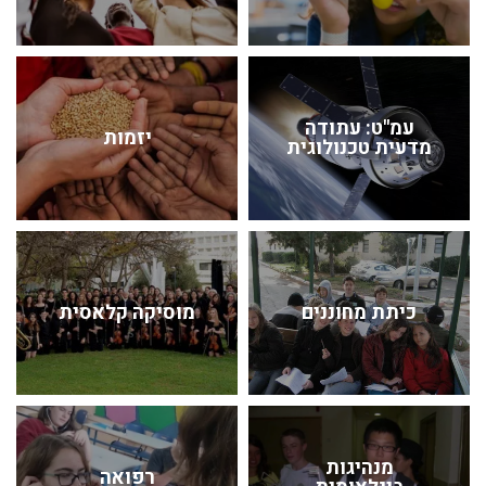
עמ"ט: עתודה
יזמות
מדעית טכנולוגית
כיתת מחוננים
מוסיקה קלאסית
מנהיגות
רפואה