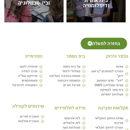
בינלאומית
וביו-טכנולוגיה
ודיפלומטיה
בחזרה למעלה
הכפר הירוק
בית הספר
הפנימייה
אודות
על בית הספר
פנימייה לנוער
המרכז למחוננים "בראש
מסלולי לימוד
מרכז למידה
ירוק"
מגמות בחטיבה העליונה
פרוייקט נעל״ה
״ידע״ - מדעי המחשב
התאמות היבחנות
משפחתונים
קורסי אנגלית ב-EMIS
פורטל מורים
האקדמיה לכדורסל
בית ספר למוזיקה
פעילויות ייחודיות
שירותים לקהילה
חקלאות וסביבה
מידע לתלמידים
השכרת חדרים
אודות החינוך החקלאי
לוח אירועים
השכרת אולמות
סביבתי
לוח צלצולים
המרכז לחינוך חקלאי
משלחות נוער