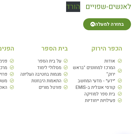
לאנשים-שפויים
הורד
בחזרה למעלה
הכפר הירוק
בית הספר
הפנימ
אודות
על בית הספר
פנימ
המרכז למחוננים "בראש
מסלולי לימוד
מרכז
ירוק"
מגמות בחטיבה העליונה
פרוי
״ידע״ - מדעי המחשב
התאמות היבחנות
משפח
קורסי אנגלית ב-EMIS
פורטל מורים
האקד
בית ספר למוזיקה
פעילויות ייחודיות