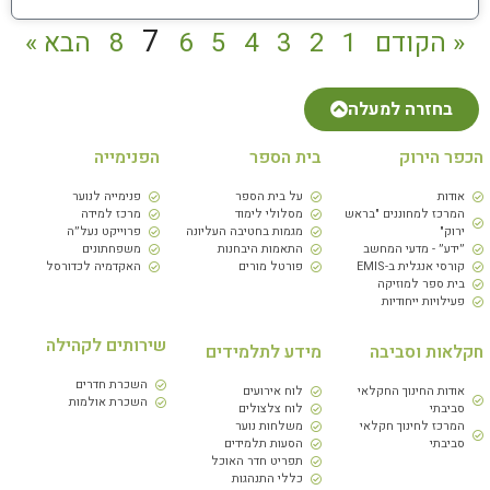
7
« הקודם
1
2
3
4
5
6
8
הבא »
בחזרה למעלה
הכפר הירוק
בית הספר
הפנימייה
אודות
על בית הספר
פנימייה לנוער
המרכז למחוננים "בראש
מסלולי לימוד
מרכז למידה
ירוק"
מגמות בחטיבה העליונה
פרוייקט נעל״ה
״ידע״ - מדעי המחשב
התאמות היבחנות
משפחתונים
קורסי אנגלית ב-EMIS
פורטל מורים
האקדמיה לכדורסל
בית ספר למוזיקה
פעילויות ייחודיות
שירותים לקהילה
חקלאות וסביבה
מידע לתלמידים
השכרת חדרים
אודות החינוך החקלאי
לוח אירועים
השכרת אולמות
סביבתי
לוח צלצולים
המרכז לחינוך חקלאי
משלחות נוער
סביבתי
הסעות תלמידים
תפריט חדר האוכל
כללי התנהגות