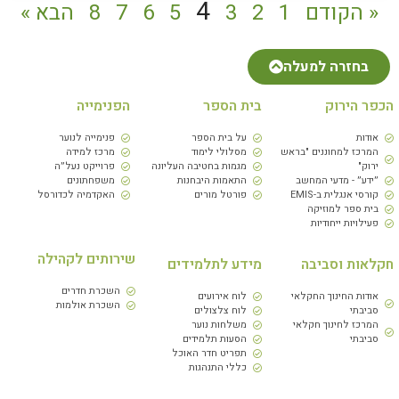
4
« הקודם
1
2
3
5
6
7
8
הבא »
בחזרה למעלה
הכפר הירוק
בית הספר
הפנימייה
אודות
על בית הספר
פנימייה לנוער
המרכז למחוננים "בראש
מסלולי לימוד
מרכז למידה
ירוק"
מגמות בחטיבה העליונה
פרוייקט נעל״ה
״ידע״ - מדעי המחשב
התאמות היבחנות
משפחתונים
קורסי אנגלית ב-EMIS
פורטל מורים
האקדמיה לכדורסל
בית ספר למוזיקה
פעילויות ייחודיות
שירותים לקהילה
חקלאות וסביבה
מידע לתלמידים
השכרת חדרים
אודות החינוך החקלאי
לוח אירועים
השכרת אולמות
סביבתי
לוח צלצולים
המרכז לחינוך חקלאי
משלחות נוער
סביבתי
הסעות תלמידים
תפריט חדר האוכל
כללי התנהגות