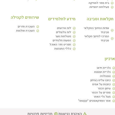
בית ספר למוזיקה
פעילויות ייחודיות
שירותים לקהילה
חקלאות וסביבה
מידע לתלמידים
השכרת חדרים
אודות החינוך החקלאי
לוח אירועים
השכרת אולמות
סביבתי
לוח צלצולים
המרכז לחינוך חקלאי
משלחות נוער
סביבתי
הסעות תלמידים
תפריט חדר האוכל
כללי התנהגות
ארכיון
גלריית וידאו
גלריית תמונות
נוסטלגיה
כתבו עלינו בעיתון
כתבות על אמיס
עיתון הכפר
ספרים על הכפר
מעל גלי האתר
אתר הפודקאסטים ״קקטוס״
הצהרת נגישות
מדיניות פרטיות