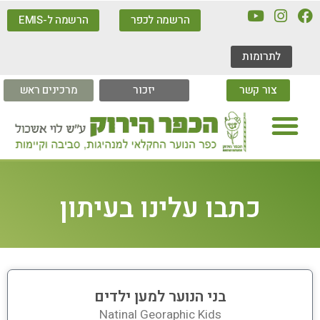
הרשמה לכפר
הרשמה ל-EMIS
לתרומות
צור קשר
יזכור
מרכינים ראש
כתבו עלינו בעיתון
בני הנוער למען ילדים
Natinal Georaphic Kids