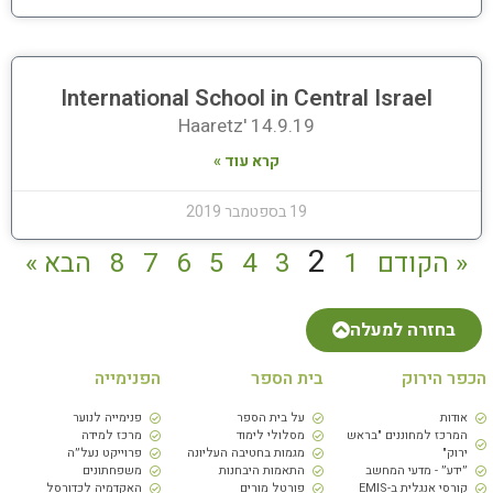
International School in Central Israel
Haaretz' 14.9.19
קרא עוד »
19 בספטמבר 2019
2
« הקודם
1
3
4
5
6
7
8
הבא »
בחזרה למעלה
הכפר הירוק
בית הספר
הפנימייה
אודות
על בית הספר
פנימייה לנוער
המרכז למחוננים "בראש
מסלולי לימוד
מרכז למידה
ירוק"
מגמות בחטיבה העליונה
פרוייקט נעל״ה
״ידע״ - מדעי המחשב
התאמות היבחנות
משפחתונים
קורסי אנגלית ב-EMIS
פורטל מורים
האקדמיה לכדורסל