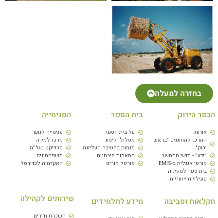
בחזרה למעלה
הכפר הירוק
בית הספר
הפנימייה
אודות
על בית הספר
פנימייה לנוער
המרכז למחוננים "בראש
מסלולי לימוד
מרכז למידה
ירוק"
מגמות בחטיבה העליונה
פרוייקט נעל״ה
״ידע״ - מדעי המחשב
התאמות היבחנות
משפחתונים
קורסי אנגלית ב-EMIS
פורטל מורים
האקדמיה לכדורסל
בית ספר למוזיקה
פעילויות ייחודיות
שירותים לקהילה
חקלאות וסביבה
מידע לתלמידים
השכרת חדרים