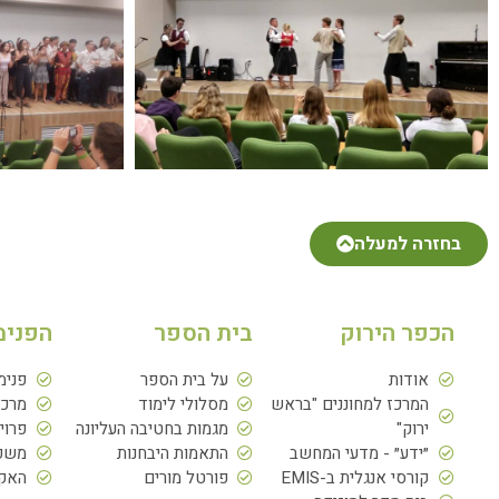
בחזרה למעלה
הכפר הירוק
בית הספר
הפנימ
אודות
על בית הספר
פנימ
המרכז למחוננים "בראש
מסלולי לימוד
מרכז
ירוק"
מגמות בחטיבה העליונה
פרוי
״ידע״ - מדעי המחשב
התאמות היבחנות
משפח
קורסי אנגלית ב-EMIS
פורטל מורים
האקד