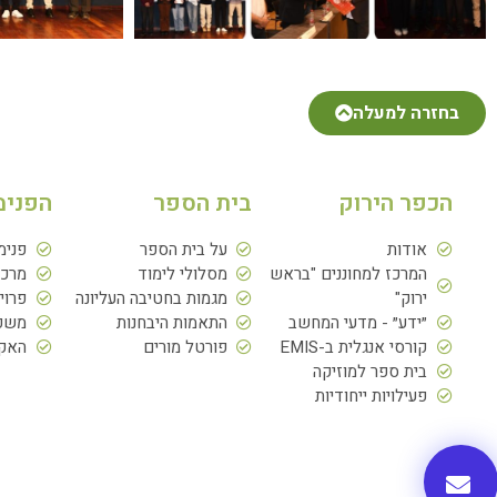
בחזרה למעלה
הכפר הירוק
בית הספר
הפנימ
אודות
על בית הספר
פנימ
המרכז למחוננים "בראש
מסלולי לימוד
מרכז
ירוק"
מגמות בחטיבה העליונה
פרוי
״ידע״ - מדעי המחשב
התאמות היבחנות
משפח
קורסי אנגלית ב-EMIS
פורטל מורים
האקד
בית ספר למוזיקה
פעילויות ייחודיות