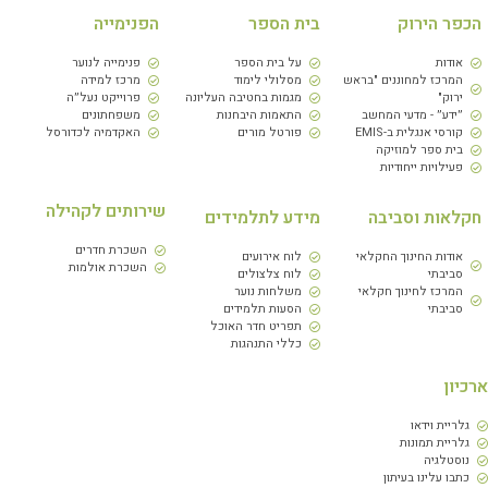
הכפר הירוק
בית הספר
הפנימייה
אודות
על בית הספר
פנימייה לנוער
המרכז למחוננים "בראש
מסלולי לימוד
מרכז למידה
ירוק"
מגמות בחטיבה העליונה
פרוייקט נעל״ה
״ידע״ - מדעי המחשב
התאמות היבחנות
משפחתונים
קורסי אנגלית ב-EMIS
פורטל מורים
האקדמיה לכדורסל
בית ספר למוזיקה
פעילויות ייחודיות
שירותים לקהילה
חקלאות וסביבה
מידע לתלמידים
השכרת חדרים
אודות החינוך החקלאי
לוח אירועים
השכרת אולמות
סביבתי
לוח צלצולים
המרכז לחינוך חקלאי
משלחות נוער
סביבתי
הסעות תלמידים
תפריט חדר האוכל
כללי התנהגות
רכיון
גלריית וידאו
גלריית תמונות
נוסטלגיה
כתבו עלינו בעיתון