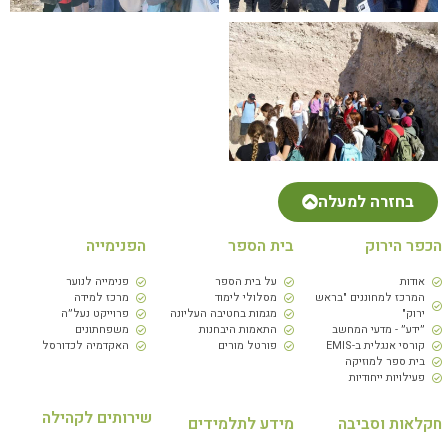
בחזרה למעלה
הכפר הירוק
בית הספר
הפנימייה
אודות
על בית הספר
פנימייה לנוער
המרכז למחוננים "בראש
מסלולי לימוד
מרכז למידה
ירוק"
מגמות בחטיבה העליונה
פרוייקט נעל״ה
״ידע״ - מדעי המחשב
התאמות היבחנות
משפחתונים
קורסי אנגלית ב-EMIS
פורטל מורים
האקדמיה לכדורסל
בית ספר למוזיקה
פעילויות ייחודיות
שירותים לקהילה
חקלאות וסביבה
מידע לתלמידים