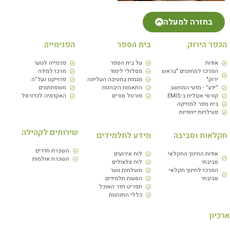
בחזרה למעלה
הכפר הירוק
בית הספר
הפנימייה
אודות
על בית הספר
פנימייה לנוער
המרכז למחוננים "בראש
מסלולי לימוד
מרכז למידה
ירוק"
מגמות בחטיבה העליונה
פרוייקט נעל״ה
״ידע״ - מדעי המחשב
התאמות היבחנות
משפחתונים
קורסי אנגלית ב-EMIS
פורטל מורים
האקדמיה לכדורסל
בית ספר למוזיקה
פעילויות ייחודיות
שירותים לקהילה
חקלאות וסביבה
מידע לתלמידים
השכרת חדרים
אודות החינוך החקלאי
לוח אירועים
השכרת אולמות
סביבתי
לוח צלצולים
המרכז לחינוך חקלאי
משלחות נוער
סביבתי
הסעות תלמידים
תפריט חדר האוכל
כללי התנהגות
רכיון