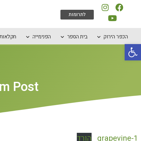
לתרומות
הכפר הירוק
בית הספר
הפנימייה
חקלאות 
פתח סרגל נגישות
em Post
grapevine-1
הורד