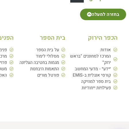
בחזרה למעלה
הכפר הירוק
בית הספר
הפנימ
אודות
על בית הספר
פנימ
המרכז למחוננים "בראש
מסלולי לימוד
מרכז
ירוק"
מגמות בחטיבה העליונה
פרוי
״ידע״ - מדעי המחשב
התאמות היבחנות
משפח
קורסי אנגלית ב-EMIS
פורטל מורים
האקד
בית ספר למוזיקה
פעילויות ייחודיות