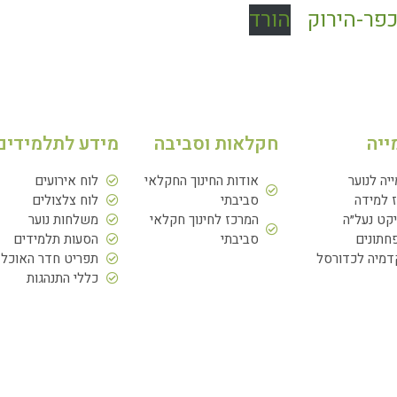
פר-הירוק
הורד
ייה
חקלאות וסביבה
מידע לתלמידים
ייה לנוער
אודות החינוך החקלאי
לוח אירועים
 למידה
סביבתי
לוח צלצולים
יקט נעל״ה
המרכז לחינוך חקלאי
משלחות נוער
תונים
סביבתי
הסעות תלמידים
מיה לכדורסל
תפריט חדר האוכל
כללי התנהגות