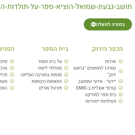
תושב-גבעת-שמואל-הוציא-ספר-על-תולדות-הכ
בחזרה למעלה
הכפר הירוק
בית הספר
הפנימ
אודות
על בית הספר
פנימ
המרכז למחוננים "בראש
מסלולי לימוד
מרכז
ירוק"
מגמות בחטיבה העליונה
פרוי
״ידע״ - מדעי המחשב
התאמות היבחנות
משפח
קורסי אנגלית ב-EMIS
פורטל מורים
האקד
בית ספר למוזיקה
פעילויות ייחודיות