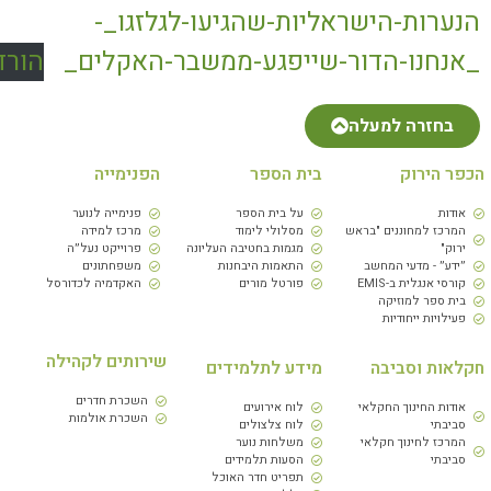
הנערות-הישראליות-שהגיעו-לגלזגו_-
_אנחנו-הדור-שייפגע-ממשבר-האקלים_
הורד
בחזרה למעלה
כפר הירוק
בית הספר
הפנימייה
אודות
על בית הספר
פנימייה לנוער
המרכז למחוננים "בראש
מסלולי לימוד
מרכז למידה
ירוק"
מגמות בחטיבה העליונה
פרוייקט נעל״ה
״ידע״ - מדעי המחשב
התאמות היבחנות
משפחתונים
קורסי אנגלית ב-EMIS
פורטל מורים
האקדמיה לכדורסל
בית ספר למוזיקה
פעילויות ייחודיות
שירותים לקהילה
קלאות וסביבה
מידע לתלמידים
השכרת חדרים
אודות החינוך החקלאי
לוח אירועים
השכרת אולמות
סביבתי
לוח צלצולים
המרכז לחינוך חקלאי
משלחות נוער
סביבתי
הסעות תלמידים
תפריט חדר האוכל