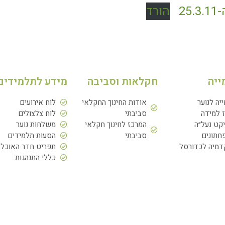
2
הורד
ייה
חקלאות וסביבה
מידע לתלמידים
ייה לנוער
אודות החינוך החקלאי
לוח אירועים
 למידה
סביבתי
לוח צלצולים
יקט נעל״ה
המרכז לחינוך חקלאי
משלחות נוער
תונים
סביבתי
הסעות תלמידים
מיה לכדורסל
תפריט חדר האוכל
כללי התנהגות