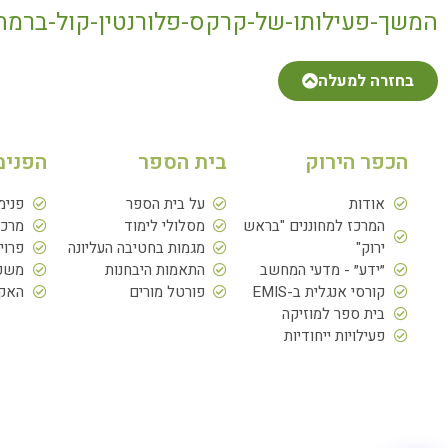
המשך-פעילותו-של-קרקס-פלורנטין-קול-ברמה-5.3.11
בחזרה למעלה
הכפר הירוק
בית הספר
הפנימ
אודות
על בית הספר
פנימ
המרכז למחוננים "בראש
מסלולי לימוד
מרכז
ירוק"
מגמות בחטיבה העליונה
פרוי
״ידע״ - מדעי המחשב
התאמות היבחנות
משפח
קורסי אנגלית ב-EMIS
פורטל מורים
האקד
בית ספר למוזיקה
פעילויות ייחודיות