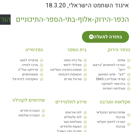
יגוד השחמט הישראלי, 18.3.20
כפר-הירוק-אלוף-בתי-הספר-התיכוניים
הורד
בחזרה למעלה
כפר הירוק
בית הספר
הפנימייה
אודות
על בית הספר
פנימייה לנוער
המרכז למחוננים "בראש
מסלולי לימוד
מרכז למידה
ירוק"
מגמות בחטיבה העליונה
פרוייקט נעל״ה
״ידע״ - מדעי המחשב
התאמות היבחנות
משפחתונים
קורסי אנגלית ב-EMIS
פורטל מורים
האקדמיה לכדורסל
בית ספר למוזיקה
פעילויות ייחודיות
שירותים לקהילה
קלאות וסביבה
מידע לתלמידים
השכרת חדרים
אודות החינוך החקלאי
לוח אירועים
השכרת אולמות
סביבתי
לוח צלצולים
המרכז לחינוך חקלאי
משלחות נוער
סביבתי
הסעות תלמידים
תפריט חדר האוכל