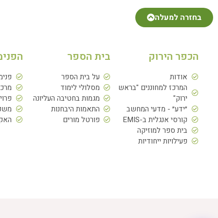
בחזרה למעלה
הכפר הירוק
בית הספר
הפנימ
אודות
על בית הספר
פנימ
המרכז למחוננים "בראש
מסלולי לימוד
מרכז
ירוק"
מגמות בחטיבה העליונה
פרוי
״ידע״ - מדעי המחשב
התאמות היבחנות
משפח
קורסי אנגלית ב-EMIS
פורטל מורים
האקד
בית ספר למוזיקה
פעילויות ייחודיות