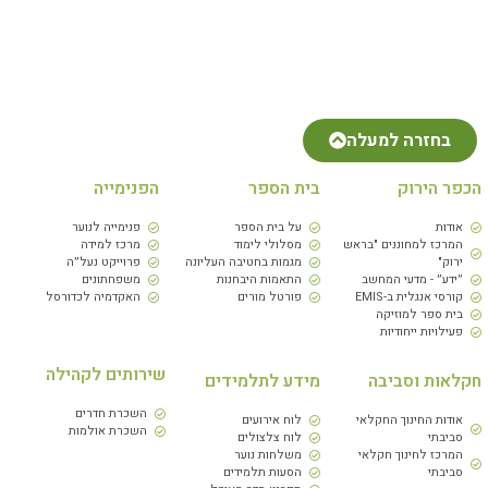
בחזרה למעלה
הכפר הירוק
בית הספר
הפנימייה
אודות
על בית הספר
פנימייה לנוער
המרכז למחוננים "בראש
מסלולי לימוד
מרכז למידה
ירוק"
מגמות בחטיבה העליונה
פרוייקט נעל״ה
״ידע״ - מדעי המחשב
התאמות היבחנות
משפחתונים
קורסי אנגלית ב-EMIS
פורטל מורים
האקדמיה לכדורסל
בית ספר למוזיקה
פעילויות ייחודיות
שירותים לקהילה
חקלאות וסביבה
מידע לתלמידים
השכרת חדרים
אודות החינוך החקלאי
לוח אירועים
השכרת אולמות
סביבתי
לוח צלצולים
המרכז לחינוך חקלאי
משלחות נוער
סביבתי
הסעות תלמידים